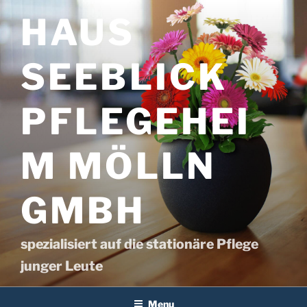
Skip
HAUS
to
content
SEEBLICK
PFLEGEHEI
M MÖLLN
GMBH
spezialisiert auf die stationäre Pflege
junger Leute
Menu