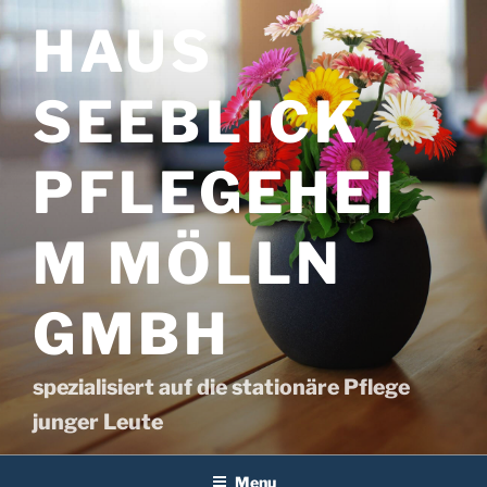
Skip
HAUS
to
content
SEEBLICK
PFLEGEHEI
M MÖLLN
GMBH
spezialisiert auf die stationäre Pflege
junger Leute
Menu