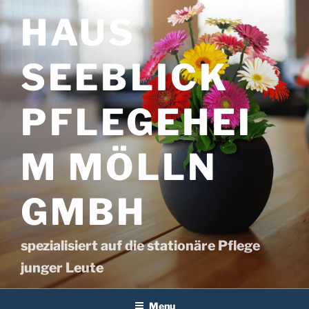
Skip
HAUS
to
content
SEEBLICK
PFLEGEHEI
M MÖLLN
GMBH
spezialisiert auf die stationäre Pflege
junger Leute
Menu